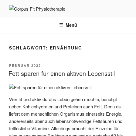
Zum
Inhalt
CORPUS FIT PHYSIOTHERAPIE
Im Dienst Ihrer Gesundheit
springen
Menü
SCHLAGWORT:
ERNÄHRUNG
VERÖFFENTLICHT
FEBRUAR 2022
AM
Fett sparen für einen aktiven Lebensstil
Wer fit und aktiv durchs Leben gehen möchte, benötigt
neben Kohlenhydraten und Proteinen auch Fett. Denn es
liefert dem menschlichen Organismus einerseits Energie,
andererseits aber auch lebensnotwendige Fettsäuren und
fettlösliche Vitamine. Allerdings braucht der Einzelne für
eine ausgewogene Ernährung weniger als gedacht: 60 bis