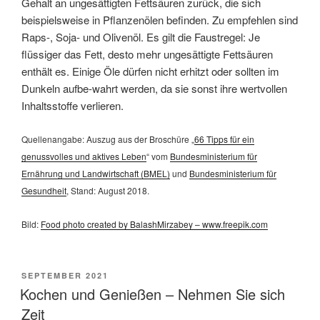
Gehalt an ungesättigten Fettsäuren zurück, die sich
beispielsweise in Pflanzenölen befinden. Zu empfehlen sind
Raps-, Soja- und Olivenöl. Es gilt die Faustregel: Je
flüssiger das Fett, desto mehr ungesättigte Fettsäuren
enthält es. Einige Öle dürfen nicht erhitzt oder sollten im
Dunkeln aufbe-wahrt werden, da sie sonst ihre wertvollen
Inhaltsstoffe verlieren.
Quellenangabe: Auszug aus der Broschüre „
66 Tipps für ein
genussvolles und aktives Leben
“ vom
Bundesministerium für
Ernährung und Landwirtschaft (BMEL)
und
Bundesministerium für
Gesundheit
, Stand: August 2018.
Bild:
Food photo created by BalashMirzabey – www.freepik.com
VERÖFFENTLICHT
SEPTEMBER 2021
AM
Kochen und Genießen – Nehmen Sie sich
Zeit