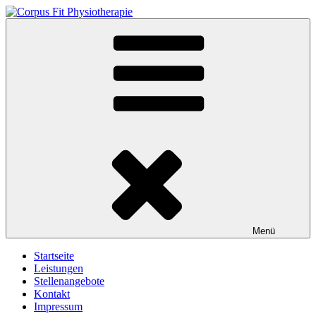
Zum
Inhalt
Corpus Fit Physiotherapie
Im Dienst Ihrer Gesundheit
springen
Menü
Startseite
Leistungen
Stellenangebote
Kontakt
Impressum